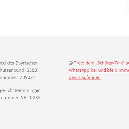
ied des Bayrischen
Trete dem „Schütza-Talk“ a
chützenbund (BSSB)
WhatsApp bei und bleib imme
snummer: 709021
dem Laufenden
gericht Memmingen
ernummer: VR 20232