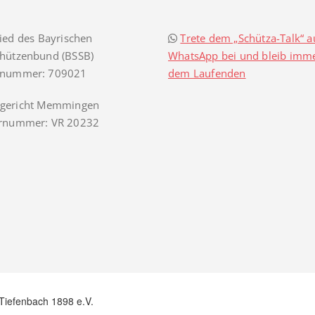
ied des Bayrischen
Trete dem „Schütza-Talk“ a
chützenbund (BSSB)
WhatsApp bei und bleib imme
snummer: 709021
dem Laufenden
gericht Memmingen
ernummer: VR 20232
Tiefenbach 1898 e.V.